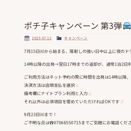
ポチ子キャンペーン 第3弾
2025.07.12
キャンペーン
7月15日㈫から始まる、陽射しの強い日中以上に夜の
14時以降の出発→翌日17時までの返却が、通常1泊2
ご利用方法はネット予約の際に時間を出発は14時以降、
決済方法は店頭支払を選択
備考欄にナイトプラン利用と入力
それ以外は必須項目を埋めていただければOKです
9月23日㈫まで！
ご不明な点は☎07066550715までご気軽にお電話くだ